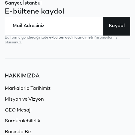
Sarıyer, İstanbul
E-bültene kaydol
Kaydol
Bu formu gönderdiğinizde
e-bülten aydınlatma metni
'ni onaylamış
olursunuz.
HAKKIMIZDA
Markalarla Tarihimiz
Misyon ve Vizyon
CEO Mesajı
Sürdürülebilirlik
Basında Biz